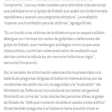
Compromís, “usa sus redes sociales para reivindicar a las personas
Noticias
que participaron en el golpe de Estado que acabó con la democracia
republicana y acarreó una sangrienta dictadura”. La exaltación
Tienda
“supone una humillación para las víctimas”, agrega Mulet.
“Es un insulto a las víctimas de la dictadura que un espacio público
albergue con honores los restos de golpistas o defensores del
golpe de Estado, que mantengan privilegios como ocupar esta
cripta pública y continúen celebrando actos de exaltación que
atentan contra la ridícula ley de memoria histórica en vigor”,
denuncia Compromís.
Así, el senador de la formación valencianista ha presentado una
batería de preguntas dirigidas al Gobierno interesándose por las
condiciones de cesión de uso, la seguridad o la “implicación” del
Ministerio de Defensa en la custodia de los restos del general
Moscardó así como de “unas doscientas personas afines al golpe
de Estado de 1936 que murieron durante el asedio a este edificio”.
Mulet también pregunta si el Gobierno tiene previsto iniciar el