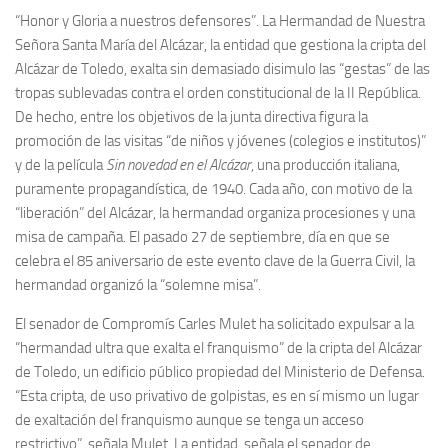
Archivo histórico
“Honor y Gloria a nuestros defensores”. La Hermandad de Nuestra
Señora Santa María del Alcázar, la entidad que gestiona la cripta del
Archivo
Alcázar de Toledo, exalta sin demasiado disimulo las “gestas” de las
Archivo Documental
tropas sublevadas contra el orden constitucional de la II República.
Biografía
De hecho, entre los objetivos de la junta directiva figura la
promoción de las visitas “de niños y jóvenes (colegios e institutos)”
Cronología fundamental de Manuel Azaña
y de la película
Sin novedad en el Alcázar
, una producción italiana,
Artículos sobre Manuel Azaña
puramente propagandística, de 1940. Cada año, con motivo de la
Ochenta años sin Manuel Azaña
“liberación” del Alcázar, la hermandad organiza procesiones y una
misa de campaña. El pasado 27 de septiembre, día en que se
Bibliografías
celebra el 85 aniversario de este evento clave de la Guerra Civil, la
Biblioteca
hermandad organizó la “solemne misa”.
Catálogo Biblioteca
El senador de Compromís Carles Mulet ha solicitado expulsar a la
Catálogo Hemeroteca
“hermandad ultra que exalta el franquismo” de la cripta del Alcázar
de Toledo, un edificio público propiedad del Ministerio de Defensa.
Fondo Mario J. Bonilla
“Esta cripta, de uso privativo de golpistas, es en sí mismo un lugar
Biblioteca-Novedades
de exaltación del franquismo aunque se tenga un acceso
restrictivo”, señala Mulet. La entidad, señala el senador de
Publicaciones destacadas de nuestra hemeroteca