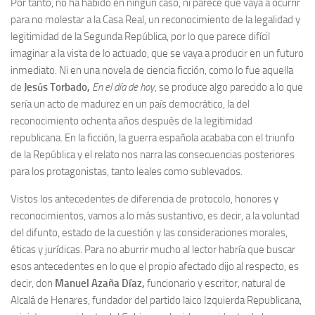
Por tanto, no ha habido en ningún caso, ni parece que vaya a ocurrir
para no molestar a la Casa Real, un reconocimiento de la legalidad y
legitimidad de la Segunda República, por lo que parece difícil
imaginar a la vista de lo actuado, que se vaya a producir en un futuro
inmediato. Ni en una novela de ciencia ficción, como lo fue aquella
de
Jesús Torbado,
En el día de hoy
, se produce algo parecido a lo que
sería un acto de madurez en un país democrático, la del
reconocimiento ochenta años después de la legitimidad
republicana. En la ficción, la guerra española acababa con el triunfo
de la República y el relato nos narra las consecuencias posteriores
para los protagonistas, tanto leales como sublevados.
Vistos los antecedentes de diferencia de protocolo, honores y
reconocimientos, vamos a lo más sustantivo, es decir, a la voluntad
del difunto, estado de la cuestión y las consideraciones morales,
éticas y jurídicas. Para no aburrir mucho al lector habría que buscar
esos antecedentes en lo que el propio afectado dijo al respecto, es
decir, don
Manuel Azaña Díaz,
funcionario y escritor, natural de
Alcalá de Henares, fundador del partido laico Izquierda Republicana,