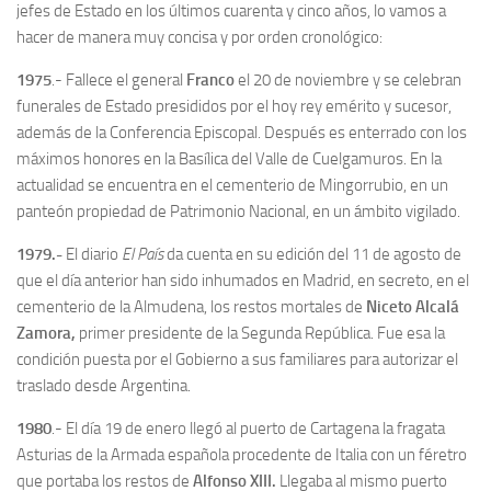
jefes de Estado en los últimos cuarenta y cinco años, lo vamos a
hacer de manera muy concisa y por orden cronológico:
1975
.- Fallece el general
Franco
el 20 de noviembre y se celebran
funerales de Estado presididos por el hoy rey emérito y sucesor,
además de la Conferencia Episcopal. Después es enterrado con los
máximos honores en la Basílica del Valle de Cuelgamuros. En la
actualidad se encuentra en el cementerio de Mingorrubio, en un
panteón propiedad de Patrimonio Nacional, en un ámbito vigilado.
1979.-
El diario
El País
da cuenta en su edición del 11 de agosto de
que el día anterior han sido inhumados en Madrid, en secreto, en el
cementerio de la Almudena, los restos mortales de
Niceto Alcalá
Zamora,
primer presidente de la Segunda República. Fue esa la
condición puesta por el Gobierno a sus familiares para autorizar el
traslado desde Argentina.
1980
.- El día 19 de enero llegó al puerto de Cartagena la fragata
Asturias de la Armada española procedente de Italia con un féretro
que portaba los restos de
Alfonso XIII.
Llegaba al mismo puerto