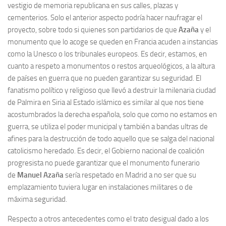
vestigio de memoria republicana en sus calles, plazas y
cementerios. Solo el anterior aspecto podría hacer naufragar el
proyecto, sobre todo si quienes son partidarios de que
Azaña
y el
monumento que lo acoge se queden en Francia acuden a instancias
como la Unesco o los tribunales europeos. Es decir, estamos, en
cuanto a respeto a monumentos o restos arqueológicos, a la altura
de países en guerra que no pueden garantizar su seguridad. El
fanatismo político y religioso que llevó a destruir la milenaria ciudad
de Palmira en Siria al Estado islámico es similar al que nos tiene
acostumbrados la derecha española, solo que como no estamos en
guerra, se utiliza el poder municipal y también a bandas ultras de
afines para la destrucción de todo aquello que se salga del nacional
catolicismo heredado. Es decir, el Gobierno nacional de coalición
progresista no puede garantizar que el monumento funerario
de
Manuel Azaña
sería respetado en Madrid a no ser que su
emplazamiento tuviera lugar en instalaciones militares o de
máxima seguridad.
Respecto a otros antecedentes como el trato desigual dado a los