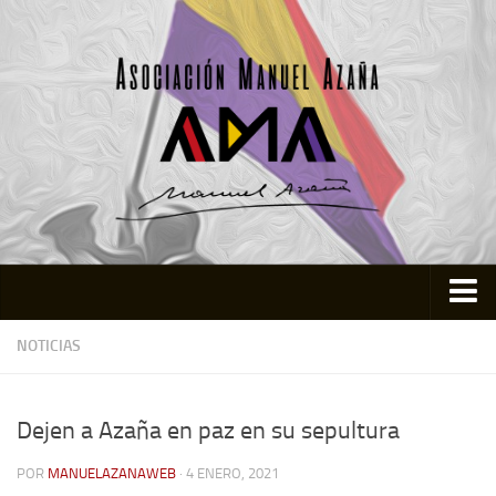
Inicio
NOTICIAS
Asociación
Quienes somos
Dejen a Azaña en paz en su sepultura
Actividades
POR
MANUELAZANAWEB
· 4 ENERO, 2021
Colabora