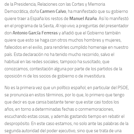
Archivo histórico
de la Presidencia, Relaciones con las Cortes y Memoria
Democrática, doña
Carmen Calvo
, ha manifestado que su gobierno
Archivo
quiere traer a España los restos de
Manuel Azaña
. Así lo manifestó
Archivo Documental
en el programa de la Sexta,
Al rojo vivo
, a preguntas del presentador
don
Antonio García Ferreras
y añadió que el Gobierno también
Biografía
quiere que esto se haga con otros muchos hombres y mujeres,
Cronología fundamental de Manuel Azaña
fallecidos en el exilio, para rendirles cumplido homenaje en nuestro
Artículos sobre Manuel Azaña
país. Esta declaración no ha tenido mucho recorrido, salvo el
habitual en las redes sociales; tampoco ha suscitado, que
Ochenta años sin Manuel Azaña
conozcamos, contestación alguna por parte de los partidos de la
Bibliografías
oposición ni de los socios de gobierno o de investidura.
Biblioteca
No es la primera vez que un político español, en particular del PSOE,
Catálogo Biblioteca
se pronuncia en estos términos, por lo que, lo primero que tengo
que decir es que cansa bastante tener que estar casi todos los
Catálogo Hemeroteca
años, en torno a determinadas fechas o conmemoraciones,
Fondo Mario J. Bonilla
escuchando estas cosas, y además gastando tiempo en rebatir el
Biblioteca-Novedades
despropósito. En este caso estamos, no solo ante las palabras de la
segunda autoridad del poder ejecutivo, sino que se trata de una
Publicaciones destacadas de nuestra hemeroteca