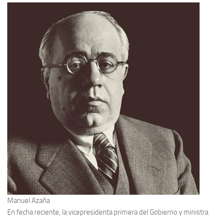
Contacto
Memoria Histórica
Investigación previa de la represión en Talavera de la Reina (1937-
1947).
Informe Represión en Toledo 1936-1947 | Buscador
Informe de la fosa de abril de 1939 de Tembleque
Enciclopedia Republicana
Militantes históricos IR
Personajes republicanos
Izquierda Republicana. Agrupaciones y Militantes (1934-1939)
Izquierda Republicana. Navarra
Izquierda Republicana. Galicia
Manuel Azaña
Textos esenciales del republicanismo
En fecha reciente, la vicepresidenta primera del Gobierno y ministra