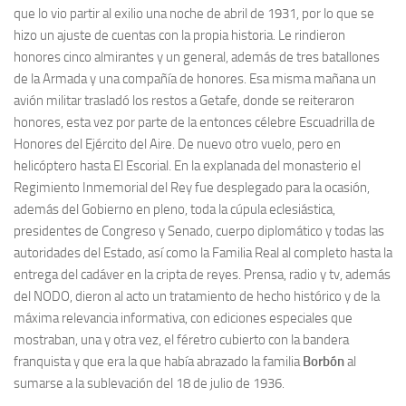
que lo vio partir al exilio una noche de abril de 1931, por lo que se
hizo un ajuste de cuentas con la propia historia. Le rindieron
honores cinco almirantes y un general, además de tres batallones
de la Armada y una compañía de honores. Esa misma mañana un
avión militar trasladó los restos a Getafe, donde se reiteraron
honores, esta vez por parte de la entonces célebre Escuadrilla de
Honores del Ejército del Aire. De nuevo otro vuelo, pero en
helicóptero hasta El Escorial. En la explanada del monasterio el
Regimiento Inmemorial del Rey fue desplegado para la ocasión,
además del Gobierno en pleno, toda la cúpula eclesiástica,
presidentes de Congreso y Senado, cuerpo diplomático y todas las
autoridades del Estado, así como la Familia Real al completo hasta la
entrega del cadáver en la cripta de reyes. Prensa, radio y tv, además
del NODO, dieron al acto un tratamiento de hecho histórico y de la
máxima relevancia informativa, con ediciones especiales que
mostraban, una y otra vez, el féretro cubierto con la bandera
franquista y que era la que había abrazado la familia
Borbón
al
sumarse a la sublevación del 18 de julio de 1936.