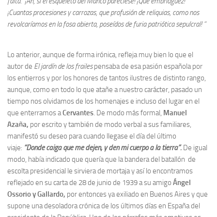
falta. ¡Ah, si el esqueleto del Manco pareciese! ¡Que embriaguez!
¡Cuantas procesiones y carrozas, que profusión de reliquias, como nos
revolcaríamos en la fosa abierta, poseídos de furia patriótica sepulcral! “
Lo anterior, aunque de forma irónica, refleja muy bien lo que el
autor de
El jardín de los frailes
pensaba de esa pasión española por
los entierros y por los honores de tantos ilustres de distinto rango,
aunque, como en todo lo que atañe a nuestro carácter, pasado un
tiempo nos olvidamos de los homenajes e incluso del lugar en el
que enterramos a
Cervantes
. De modo más formal,
Manuel
Azaña,
por escrito y también de modo verbal a sus familiares,
manifestó su deseo para cuando llegase el día del último
viaje:
“Donde caiga que me dejen, y den mi cuerpo a la tierra”.
De igual
modo, había indicado que quería que la bandera del batallón de
escolta presidencial le sirviera de mortaja y así lo encontramos
reflejado en su carta de 28 de junio de 1939 a su amigo
Ángel
Ossorio
y Gallardo,
por entonces ya exiliado en Buenos Aires y que
supone una desoladora crónica de los últimos días en España del