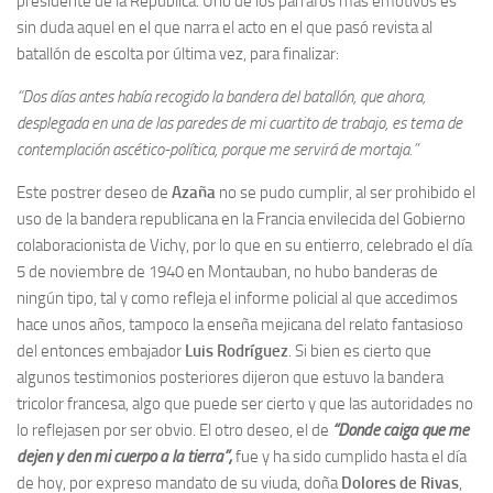
presidente de la República. Uno de los párrafos más emotivos es
sin duda aquel en el que narra el acto en el que pasó revista al
batallón de escolta por última vez, para finalizar:
“Dos días antes había recogido la bandera del batallón, que ahora,
desplegada en una de las paredes de mi cuartito de trabajo, es tema de
contemplación ascético-política, porque me servirá de mortaja.”
Este postrer deseo de
Azaña
no se pudo cumplir, al ser prohibido el
uso de la bandera republicana en la Francia envilecida del Gobierno
colaboracionista de Vichy, por lo que en su entierro, celebrado el día
5 de noviembre de 1940 en Montauban, no hubo banderas de
ningún tipo, tal y como refleja el informe policial al que accedimos
hace unos años, tampoco la enseña mejicana del relato fantasioso
del entonces embajador
Luis
Rodríguez
. Si bien es cierto que
algunos testimonios posteriores dijeron que estuvo la bandera
tricolor francesa, algo que puede ser cierto y que las autoridades no
lo reflejasen por ser obvio. El otro deseo, el de
“Donde caiga que me
dejen y den mi cuerpo a la tierra”,
fue y ha sido cumplido hasta el día
de hoy, por expreso mandato de su viuda, doña
Dolores de Rivas
,