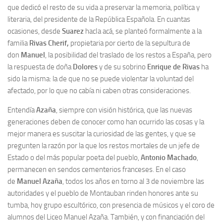
que dedicó el resto de su vida a preservar la memoria, política y
literaria, del presidente de la República Española. En cuantas
ocasiones, desde
Suarez
hacIa acá, se planteó formalmente a la
familia
Rivas Cherif,
propietaria por cierto de la sepultura de
don
Manuel
, la posibilidad del traslado de los restos a España, pero
la respuesta de doña
Dolores
y de su sobrino
Enrique de Rivas
ha
sido la misma: la de que no se puede violentar la voluntad del
afectado, por lo que no cabía ni caben otras consideraciones.
Entendía
Azaña
, siempre con visión histórica, que las nuevas
generaciones deben de conocer como han ocurrido las cosas y la
mejor manera es suscitar la curiosidad de las gentes, y que se
pregunten la razón por la que los restos mortales de un jefe de
Estado o del más popular poeta del pueblo,
Antonio
Machado
,
permanecen en sendos cementerios franceses. En el caso
de
Manuel Azaña
, todos los años en torno al 3 de noviembre las
autoridades y el pueblo de Montauban rinden honores ante su
tumba, hoy grupo escultórico, con presencia de músicos y el coro de
alumnos del Liceo Manuel Azaña. También, y con financiación del