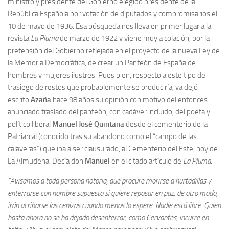
ministro y presidente del Gobierno elegido presidente de la
República Española por votación de diputados y compromisarios el
10 de mayo de 1936. Esa búsqueda nos lleva en primer lugar a la
revista
La Pluma
de marzo de 1922 y viene muy a colación, por la
pretensión del Gobierno reflejada en el proyecto de la nueva Ley de
la Memoria Democrática, de crear un Panteón de España de
hombres y mujeres ilustres. Pues bien, respecto a este tipo de
trasiego de restos que probablemente se produciría, ya dejó
escrito
Azaña
hace 98 años su opinión con motivo del entonces
anunciado traslado del panteón, con cadáver incluido, del poeta y
político liberal
Manuel José Quintana
desde el cementerio de la
Patriarcal (conocido tras su abandono como el “campo de las
calaveras”) que iba a ser clausurado, al Cementerio del Este, hoy de
La Almudena. Decía don
Manuel
en el citado artículo de
La Pluma
:
“Avisamos a toda persona notoria, que procure morirse a hurtadillas y
enterrarse con nombre supuesto si quiere reposar en paz; de otro modo,
irán acribarse las cenizas cuando menos lo espere. Nadie está libre. Quien
hasta ahora no se ha dejado desenterrar, como Cervantes, incurre en