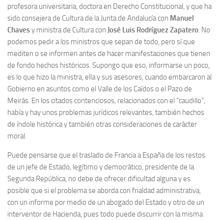
profesora universitaria, doctora en Derecho Constitucional, y que ha
Noticias
sido consejera de Cultura de la Junta de Andalucía con
Manuel
Chaves
y ministra de Cultura con
José Luis Rodríguez Zapatero
. No
Tienda
podemos pedir a los ministros que sepan de todo, pero sí que
mediten o se informen antes de hacer manifestaciones que tienen
de fondo hechos históricos. Supongo que eso, informarse un poco,
es lo que hizo la ministra, ella y sus asesores, cuando embarcaron al
Gobierno en asuntos como el Valle de los Caídos o el Pazo de
Meirás. En los citados contenciosos, relacionados con el “caudillo”,
había y hay unos problemas jurídicos relevantes, también hechos
de índole histórica y también otras consideraciones de carácter
moral.
Puede pensarse que el traslado de Francia a España de los restos
de un jefe de Estado, legítimo y democrático, presidente de la
Segunda República, no debe de ofrecer dificultad alguna y es
posible que si el problema se aborda con frialdad administrativa,
con un informe por medio de un abogado del Estado y otro de un
interventor de Hacienda, pues todo puede discurrir con la misma