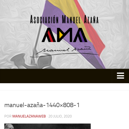
Inicio
Asociación
manuel-azaña-1440×808-1
Quienes somos
POR
MANUELAZANAWEB
· 20 JULIO, 2020
Actividades
Colabora