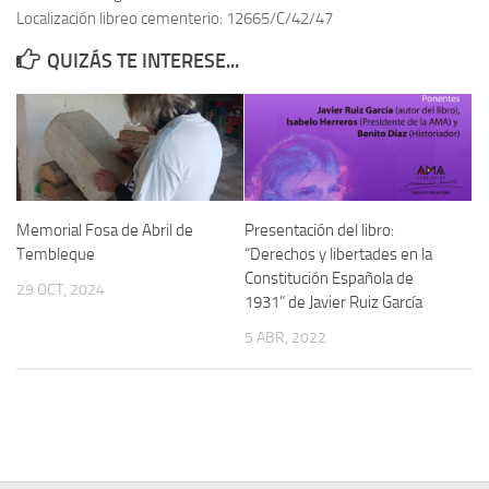
Localización libreo cementerio: 12665/C/42/47
Contacto
QUIZÁS TE INTERESE...
Memoria Histórica
Investigación previa de la represión en Talavera de la Reina (1937-
1947).
Informe Represión en Toledo 1936-1947 | Buscador
Informe de la fosa de abril de 1939 de Tembleque
Memorial Fosa de Abril de
Presentación del libro:
Enciclopedia Republicana
Tembleque
“Derechos y libertades en la
Constitución Española de
Militantes históricos IR
29 OCT, 2024
1931” de Javier Ruiz García
Personajes republicanos
5 ABR, 2022
Izquierda Republicana. Agrupaciones y Militantes (1934-1939)
Izquierda Republicana. Navarra
Izquierda Republicana. Galicia
Textos esenciales del republicanismo