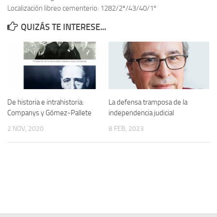
Localización libreo cementerio: 1282/2ª/43/40/1º
Contacto
QUIZÁS TE INTERESE...
Memoria Histórica
Investigación previa de la represión en Talavera de la Reina (1937-
1947).
Informe Represión en Toledo 1936-1947 | Buscador
Informe de la fosa de abril de 1939 de Tembleque
De historia e intrahistoria:
La defensa tramposa de la
Enciclopedia Republicana
Companys y Gómez-Pallete
independencia judicial
Militantes históricos IR
2 NOV, 2020
8 FEB, 2023
Personajes republicanos
Izquierda Republicana. Agrupaciones y Militantes (1934-1939)
Izquierda Republicana. Navarra
Izquierda Republicana. Galicia
Textos esenciales del republicanismo