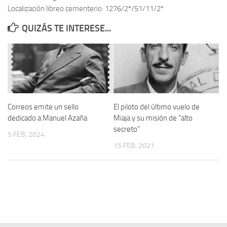
Localización libreo cementerio: 1276/2ª/51/11/2º
Contacto
QUIZÁS TE INTERESE...
Memoria Histórica
Investigación previa de la represión en Talavera de la Reina (1937-
1947).
Informe Represión en Toledo 1936-1947 | Buscador
Informe de la fosa de abril de 1939 de Tembleque
Correos emite un sello
El piloto del último vuelo de
Enciclopedia Republicana
dedicado a Manuel Azaña
Miaja y su misión de “alto
secreto”
Militantes históricos IR
5 FEB, 2024
15 FEB, 2021
Personajes republicanos
Izquierda Republicana. Agrupaciones y Militantes (1934-1939)
Izquierda Republicana. Navarra
Izquierda Republicana. Galicia
Textos esenciales del republicanismo