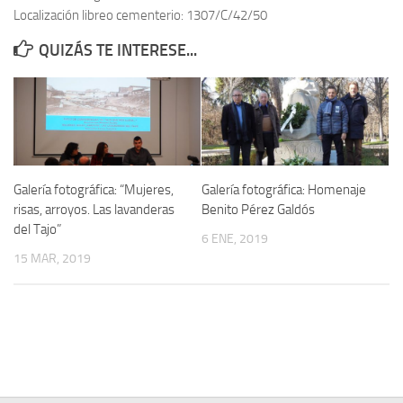
Localización libreo cementerio: 1307/C/42/50
Contacto
QUIZÁS TE INTERESE...
Memoria Histórica
Investigación previa de la represión en Talavera de la Reina (1937-
1947).
Informe Represión en Toledo 1936-1947 | Buscador
Informe de la fosa de abril de 1939 de Tembleque
Galería fotográfica: “Mujeres,
Galería fotográfica: Homenaje
Enciclopedia Republicana
risas, arroyos. Las lavanderas
Benito Pérez Galdós
del Tajo”
Militantes históricos IR
6 ENE, 2019
15 MAR, 2019
Personajes republicanos
Izquierda Republicana. Agrupaciones y Militantes (1934-1939)
Izquierda Republicana. Navarra
Izquierda Republicana. Galicia
Textos esenciales del republicanismo