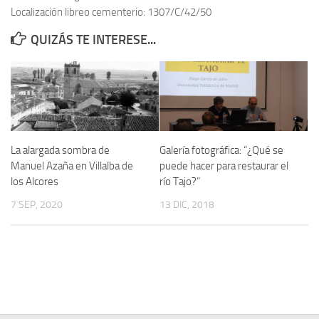
Localización libreo cementerio: 1307/C/42/50
Contacto
QUIZÁS TE INTERESE...
Memoria Histórica
Investigación previa de la represión en Talavera de la Reina (1937-
1947).
Informe Represión en Toledo 1936-1947 | Buscador
Informe de la fosa de abril de 1939 de Tembleque
La alargada sombra de
Galería fotográfica: “¿Qué se
Enciclopedia Republicana
Manuel Azaña en Villalba de
puede hacer para restaurar el
los Alcores
río Tajo?”
Militantes históricos IR
7 SEP, 2020
13 DIC, 2018
Personajes republicanos
Izquierda Republicana. Agrupaciones y Militantes (1934-1939)
Izquierda Republicana. Navarra
Izquierda Republicana. Galicia
Textos esenciales del republicanismo