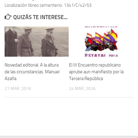
Localización libreo cementerio: 1341/C/42/53
Contacto
QUIZÁS TE INTERESE...
Memoria Histórica
Investigación previa de la represión en Talavera de la Reina (1937-
1947).
Informe Represión en Toledo 1936-1947 | Buscador
Informe de la fosa de abril de 1939 de Tembleque
Novedad editorial. A la altura
El III Encuentro republicano
Enciclopedia Republicana
de las circunstancias. Manuel
aprube aun manifiesto por la
Azaña
Tercera República
Militantes históricos IR
21 MAR, 2016
24 MAR, 2026
Personajes republicanos
Izquierda Republicana. Agrupaciones y Militantes (1934-1939)
Izquierda Republicana. Navarra
Izquierda Republicana. Galicia
Textos esenciales del republicanismo