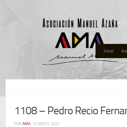
Inicio
As
1108 – Pedro Recio Ferna
POR
AMA
· 12 MAYO, 2022