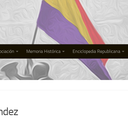
ociación
Memoria Histórica
Enciclopedia Republicana
ndez