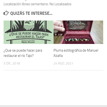
Localización libreo cementerio: No Localizados
Contacto
QUIZÁS TE INTERESE...
Memoria Histórica
Investigación previa de la represión en Talavera de la Reina (1937-
1947).
Informe Represión en Toledo 1936-1947 | Buscador
Informe de la fosa de abril de 1939 de Tembleque
¿Que se puede hacer para
Pluma estilográfica de Manuel
Enciclopedia Republicana
restaurar el río Tajo?
Azaña
Militantes históricos IR
5 DIC, 2018
24 AGO, 2021
Personajes republicanos
Izquierda Republicana. Agrupaciones y Militantes (1934-1939)
Izquierda Republicana. Navarra
Izquierda Republicana. Galicia
Textos esenciales del republicanismo