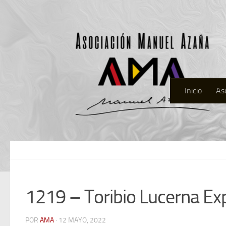
Inicio
As
1219 – Toribio Lucerna Ex
POR
AMA
· 12 MAYO, 2022