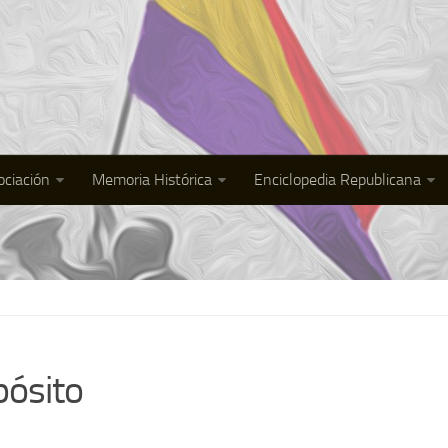
ociación
Memoria Histórica
Enciclopedia Republicana
pósito