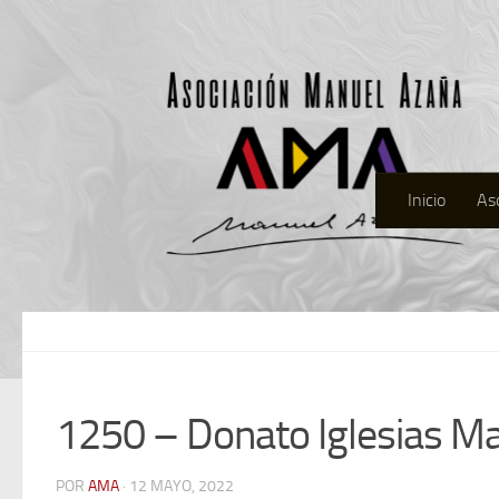
Inicio
As
1250 – Donato Iglesias Ma
POR
AMA
· 12 MAYO, 2022