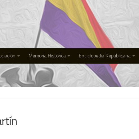
ociación
Memoria Histórica
Enciclopedia Republicana
rtín