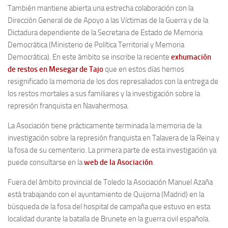
Archivo histórico
También mantiene abierta una estrecha colaboración con la
Dirección General de de Apoyo a las Víctimas de la Guerra y de la
Archivo
Dictadura dependiente de la Secretaria de Estado de Memoria
Archivo Documental
Democrática (Ministerio de Política Territorial y Memoria
Biografía
Democrática). En este ámbito se inscribe la reciente
exhumación
de restos en Mesegar de Tajo
que en estos días hemos
Cronología fundamental de Manuel Azaña
resignificado la memoria de los dos represaliados con la entrega de
Artículos sobre Manuel Azaña
los restos mortales a sus familiares y la investigación sobre la
represión franquista en Navahermosa.
Ochenta años sin Manuel Azaña
Bibliografías
La Asociación tiene prácticamente terminada la memoria de la
investigación sobre la represión franquista en Talavera de la Reina y
Biblioteca
la fosa de su cementerio. La primera parte de esta investigación ya
Catálogo Biblioteca
puede consultarse en la
web de la Asociación
.
Catálogo Hemeroteca
Fuera del ámbito provincial de Toledo la Asociación Manuel Azaña
Fondo Mario J. Bonilla
está trabajando con el ayuntamiento de Quijorna (Madrid) en la
búsqueda de la fosa del hospital de campaña que estuvo en esta
Biblioteca-Novedades
localidad durante la batalla de Brunete en la guerra civil española.
Publicaciones destacadas de nuestra hemeroteca