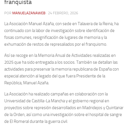
franquista
Contacto
POR
MANUELAZANAWEB
· 24 FEBRERO, 2026
Memoria Histórica
La Asociación Manuel Azaña, con sede en Talavera de la Reina, ha
Investigación previa de la represión en Talavera de la Reina (1937-
continuado con la labor de investigación sobre identificación de
1947).
fosas comunes, resignificación de lugares de memoria y la
exhumación de restos de represaliados por el franquismo.
Informe Represión en Toledo 1936-1947 | Buscador
Informe de la fosa de abril de 1939 de Tembleque
Así se recoge en la Memoria Anual de Actividades realizadas en
2025 que ha sido entregada a los socios. También se detallan las
Enciclopedia Republicana
actividades para preservar la memoria republicana de España con
Militantes históricos IR
especial atención al legado del que fuera Presidente de la
República, Manuel Azaña.
Personajes republicanos
Izquierda Republicana. Agrupaciones y Militantes (1934-1939)
La Asociación ha realizado campañas en colaboración con la
Universidad de Castilla-La Mancha y el gobierno regional en
Izquierda Republicana. Navarra
proyectos sobre represión desarrollados en Madridejos y Quintanar
Izquierda Republicana. Galicia
de la Orden, así como una investigación sobre el hospital de sangre
Textos esenciales del republicanismo
de El Romeral durante la guerra civil.