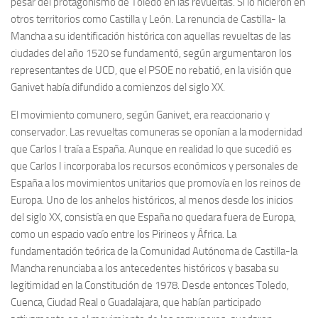
pesar del protagonismo de Toledo en las revueltas. Si lo hicieron en
otros territorios como Castilla y León. La renuncia de Castilla- la
Mancha a su identificación histórica con aquellas revueltas de las
ciudades del año 1520 se fundamentó, según argumentaron los
representantes de UCD, que el PSOE no rebatió, en la visión que
Ganivet había difundido a comienzos del siglo XX.
El movimiento comunero, según Ganivet, era reaccionario y
conservador. Las revueltas comuneras se oponían a la modernidad
que Carlos I traía a España. Aunque en realidad lo que sucedió es
que Carlos I incorporaba los recursos económicos y personales de
España a los movimientos unitarios que promovía en los reinos de
Europa. Uno de los anhelos históricos, al menos desde los inicios
del siglo XX, consistía en que España no quedara fuera de Europa,
como un espacio vacío entre los Pirineos y África. La
fundamentación teórica de la Comunidad Autónoma de Castilla-la
Mancha renunciaba a los antecedentes históricos y basaba su
legitimidad en la Constitución de 1978. Desde entonces Toledo,
Cuenca, Ciudad Real o Guadalajara, que habían participado