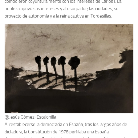
coincidieron coyunturalmente con los intereses de Carlos I. La
nobleza apoyó sus intereses y al usurpador; las ciudades, su
proyecto de autonomía y a la reina cautiva en Tordesillas.
@Jesús Gómez-Escalonilla
Al restablecerse la democracia en España, tras los largos años de
dictadura, la Constitución de 1978 perfilaba una España