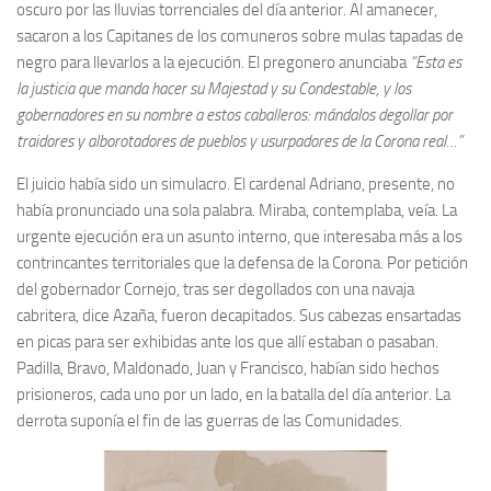
oscuro por las lluvias torrenciales del día anterior. Al amanecer,
Archivo histórico
sacaron a los Capitanes de los comuneros sobre mulas tapadas de
Archivo
negro para llevarlos a la ejecución. El pregonero anunciaba
“Esta es
Archivo Documental
la justicia que manda hacer su Majestad y su Condestable, y los
gobernadores en su nombre a estos caballeros: mándalos degollar por
Biografía
traidores y alborotadores de pueblos y usurpadores de la Corona real…”
Cronología fundamental de Manuel Azaña
El juicio había sido un simulacro. El cardenal Adriano, presente, no
Artículos sobre Manuel Azaña
había pronunciado una sola palabra. Miraba, contemplaba, veía. La
Ochenta años sin Manuel Azaña
urgente ejecución era un asunto interno, que interesaba más a los
contrincantes territoriales que la defensa de la Corona. Por petición
Bibliografías
del gobernador Cornejo, tras ser degollados con una navaja
Biblioteca
cabritera, dice Azaña, fueron decapitados. Sus cabezas ensartadas
en picas para ser exhibidas ante los que allí estaban o pasaban.
Catálogo Biblioteca
Padilla, Bravo, Maldonado, Juan y Francisco, habían sido hechos
Catálogo Hemeroteca
prisioneros, cada uno por un lado, en la batalla del día anterior. La
Fondo Mario J. Bonilla
derrota suponía el fin de las guerras de las Comunidades.
Biblioteca-Novedades
Publicaciones destacadas de nuestra hemeroteca