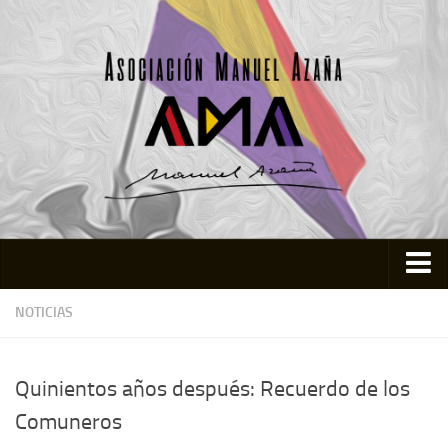
Inicio
NOTICIAS
Asociación
Quienes somos
Quinientos años después: Recuerdo de los
Actividades
Comuneros
Colabora