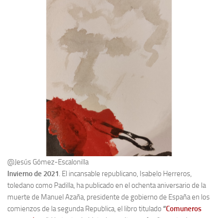
Noticias
Tienda
@Jesús Gómez-Escalonilla
Invierno de 2021
. El incansable republicano, Isabelo Herreros,
toledano como Padilla, ha publicado en el ochenta aniversario de la
muerte de Manuel Azaña, presidente de gobierno de España en los
comienzos de la segunda Republica, el libro titulado
“
Comuneros