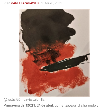
POR
MANUELAZANAWEB
· 18 MAYO, 2021
Contacto
Memoria Histórica
Investigación previa de la represión en Talavera de la Reina (1937-
1947).
Informe Represión en Toledo 1936-1947 | Buscador
Informe de la fosa de abril de 1939 de Tembleque
Enciclopedia Republicana
Militantes históricos IR
Personajes republicanos
Izquierda Republicana. Agrupaciones y Militantes (1934-1939)
Izquierda Republicana. Navarra
Izquierda Republicana. Galicia
@Jesús Gómez-Escalonilla
Textos esenciales del republicanismo
Primavera de 15021. 24 de abril
. Comenzaba un día húmedo y