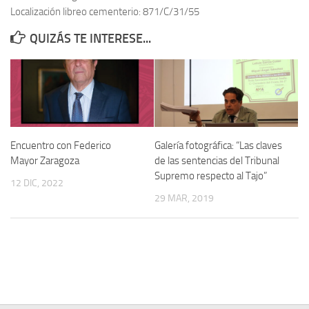
Localización libreo cementerio: 871/C/31/55
Contacto
QUIZÁS TE INTERESE...
Memoria Histórica
Investigación previa de la represión en Talavera de la Reina (1937-
1947).
Informe Represión en Toledo 1936-1947 | Buscador
Informe de la fosa de abril de 1939 de Tembleque
Encuentro con Federico
Galería fotográfica: “Las claves
Enciclopedia Republicana
Mayor Zaragoza
de las sentencias del Tribunal
Supremo respecto al Tajo”
Militantes históricos IR
12 DIC, 2022
29 MAR, 2019
Personajes republicanos
Izquierda Republicana. Agrupaciones y Militantes (1934-1939)
Izquierda Republicana. Navarra
Izquierda Republicana. Galicia
Textos esenciales del republicanismo