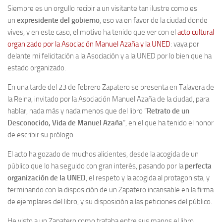
Siempre es un orgullo recibir a un visitante tan ilustre como es
Contacto
un
expresidente del gobierno
, eso va en favor de la ciudad donde
vives, y en este caso, el motivo ha tenido que ver con el
acto cultural
Memoria Histórica
organizado por la Asociación Manuel Azaña y la UNED
: vaya por
Investigación previa de la represión en Talavera de la Reina (1937-
delante mi felicitación a la Asociación y a la UNED por lo bien que ha
1947).
estado organizado.
Informe Represión en Toledo 1936-1947 | Buscador
En una tarde del 23 de febrero Zapatero se presenta en Talavera de
Informe de la fosa de abril de 1939 de Tembleque
la Reina, invitado por la Asociación Manuel Azaña de la ciudad, para
Enciclopedia Republicana
hablar, nada más y nada menos que del libro “
Retrato de un
Desconocido, Vida de Manuel Azaña
“, en el que ha tenido el honor
Militantes históricos IR
de escribir su prólogo.
Personajes republicanos
El acto ha gozado de muchos alicientes, desde la acogida de un
Izquierda Republicana. Agrupaciones y Militantes (1934-1939)
público que lo ha seguido con gran interés, pasando por la
perfecta
Izquierda Republicana. Navarra
organización de la UNED
, el respeto y la acogida al protagonista, y
terminando con la disposición de un Zapatero incansable en la firma
Izquierda Republicana. Galicia
de ejemplares del libro, y su disposición a las peticiones del público.
Textos esenciales del republicanismo
He visto a un Zapatero como trataba entre sus manos el libro,