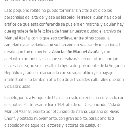
Noticias
Este pequeño relato no puede terminar sin citar a otro de los
personajes de la tarde, y ese es
Isabelo Herreros
, quien ha sido el
Tienda
artífice de que esta conferencia se pusiera en marcha, y a quien hay
que agradecerle la feliz idea de traer a nuestra ciudad el archivo de
Manuel Azaña, con lo que eso conlleva, entre otras cosas, la
cantidad de actividades que se han venido realizando en la ciudad
desde que fue un hecho la
Asociación Manuel Azaña
, y me
adelanto a pronosticar las que se realizarán en un futuro, porque
esa es la idea, no solo resaltar la figura del presidente de la Segunda
República y todo lo relacionado con su vida política y su bagaje
intelectual, sino también otro tipo de actividades culturales que den
vida a la ciudad.
Isabelo, junto a Enrique de Rivas, han sido quienes han revisado con
sus notas el interesante libro “Retrato de un Desconocido, Vida de
Manuel Azaña”, escrito por el cuñado de Azaña, Cipriano de Rivas
Cherif, y editado nuevamente, con gran acierto, para ponerlo a
disposición de aquellos lectores y lectoras de cualquier