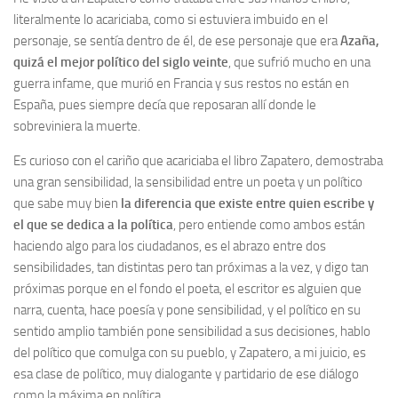
Archivo histórico
literalmente lo acariciaba, como si estuviera imbuido en el
Archivo
personaje, se sentía dentro de él, de ese personaje que era
Azaña,
quizá el mejor político del siglo veinte
, que sufrió mucho en una
Archivo Documental
guerra infame, que murió en Francia y sus restos no están en
Biografía
España, pues siempre decía que reposaran allí donde le
sobreviniera la muerte.
Cronología fundamental de Manuel Azaña
Artículos sobre Manuel Azaña
Es curioso con el cariño que acariciaba el libro Zapatero, demostraba
una gran sensibilidad, la sensibilidad entre un poeta y un político
Ochenta años sin Manuel Azaña
que sabe muy bien
la diferencia que existe entre quien escribe y
Bibliografías
el que se dedica a la política
, pero entiende como ambos están
haciendo algo para los ciudadanos, es el abrazo entre dos
Biblioteca
sensibilidades, tan distintas pero tan próximas a la vez, y digo tan
Catálogo Biblioteca
próximas porque en el fondo el poeta, el escritor es alguien que
Catálogo Hemeroteca
narra, cuenta, hace poesía y pone sensibilidad, y el político en su
sentido amplio también pone sensibilidad a sus decisiones, hablo
Fondo Mario J. Bonilla
del político que comulga con su pueblo, y Zapatero, a mi juicio, es
Biblioteca-Novedades
esa clase de político, muy dialogante y partidario de ese diálogo
como la máxima en política.
Publicaciones destacadas de nuestra hemeroteca