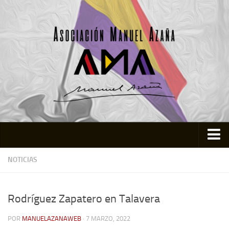
Inicio
NOTICIAS
Asociación
Quienes somos
Rodríguez Zapatero en Talavera
Actividades
POR
MANUELAZANAWEB
· 7 MARZO, 2022
Colabora