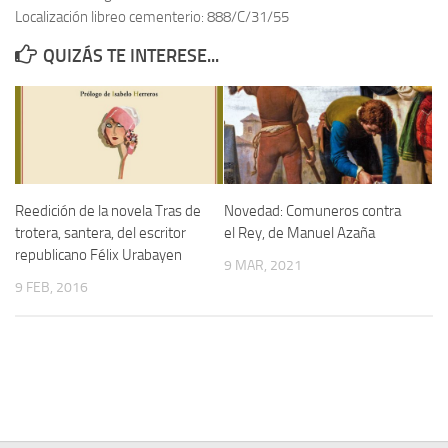
Localización libreo cementerio: 888/C/31/55
Contacto
QUIZÁS TE INTERESE...
Memoria Histórica
Investigación previa de la represión en Talavera de la Reina (1937-
1947).
Informe Represión en Toledo 1936-1947 | Buscador
Informe de la fosa de abril de 1939 de Tembleque
Reedición de la novela Tras de
Novedad: Comuneros contra
Enciclopedia Republicana
trotera, santera, del escritor
el Rey, de Manuel Azaña
republicano Félix Urabayen
Militantes históricos IR
9 MAR, 2021
9 FEB, 2016
Personajes republicanos
Izquierda Republicana. Agrupaciones y Militantes (1934-1939)
Izquierda Republicana. Navarra
Izquierda Republicana. Galicia
Textos esenciales del republicanismo