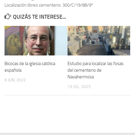
Localización libreo cementerio: 300/C/19/88/9º
Contacto
QUIZÁS TE INTERESE...
Memoria Histórica
Investigación previa de la represión en Talavera de la Reina (1937-
1947).
Informe Represión en Toledo 1936-1947 | Buscador
Informe de la fosa de abril de 1939 de Tembleque
Bicocas de la iglesia católica
Estudio para localizar las fosas
Enciclopedia Republicana
española
del cementerio de
Navahermosa
Militantes históricos IR
6 JUN, 2022
15 JUL, 2025
Personajes republicanos
Izquierda Republicana. Agrupaciones y Militantes (1934-1939)
Izquierda Republicana. Navarra
Izquierda Republicana. Galicia
Textos esenciales del republicanismo