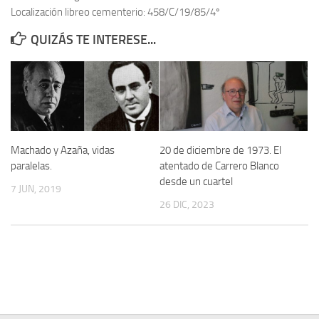
Localización libreo cementerio: 458/C/19/85/4º
Contacto
QUIZÁS TE INTERESE...
Memoria Histórica
Investigación previa de la represión en Talavera de la Reina (1937-
1947).
Informe Represión en Toledo 1936-1947 | Buscador
Informe de la fosa de abril de 1939 de Tembleque
Machado y Azaña, vidas
20 de diciembre de 1973. El
Enciclopedia Republicana
paralelas.
atentado de Carrero Blanco
desde un cuartel
Militantes históricos IR
7 JUN, 2019
26 DIC, 2023
Personajes republicanos
Izquierda Republicana. Agrupaciones y Militantes (1934-1939)
Izquierda Republicana. Navarra
Izquierda Republicana. Galicia
Textos esenciales del republicanismo