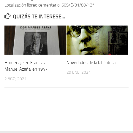
Localización libreo cementerio: 605/C/31/83/13º
Contacto
QUIZÁS TE INTERESE...
Memoria Histórica
Investigación previa de la represión en Talavera de la Reina (1937-
1947).
Informe Represión en Toledo 1936-1947 | Buscador
Informe de la fosa de abril de 1939 de Tembleque
Homenaje en Francia a
Novedades de la biblioteca
Enciclopedia Republicana
Manuel Azaña, en 1947
29 ENE, 2024
Militantes históricos IR
2 AGO, 2021
Personajes republicanos
Izquierda Republicana. Agrupaciones y Militantes (1934-1939)
Izquierda Republicana. Navarra
Izquierda Republicana. Galicia
Textos esenciales del republicanismo