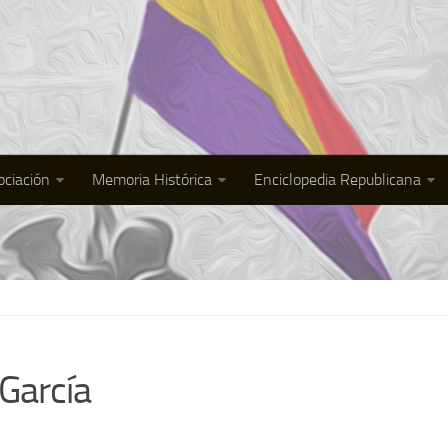
ociación
Memoria Histórica
Enciclopedia Republicana
García