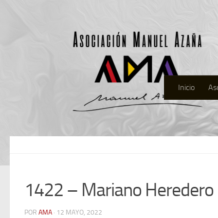
Inicio
As
1422 – Mariano Heredero 
POR
AMA
· 12 MAYO, 2022