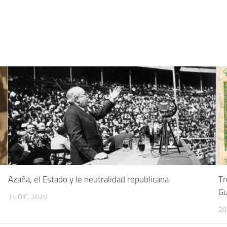
Azaña, el Estado y le neutralidad republicana
Tr
Gu
14 DIC, 2020
20