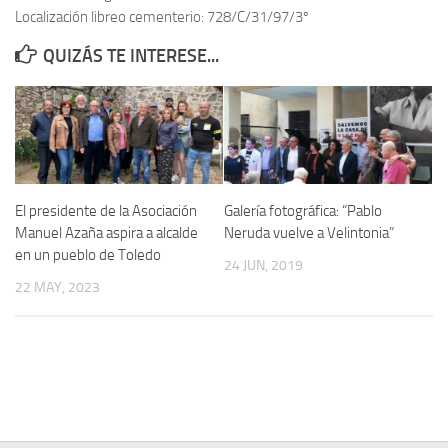
Localización libreo cementerio: 728/C/31/97/3º
Contacto
QUIZÁS TE INTERESE...
Memoria Histórica
Investigación previa de la represión en Talavera de la Reina (1937-
1947).
Informe Represión en Toledo 1936-1947 | Buscador
Informe de la fosa de abril de 1939 de Tembleque
El presidente de la Asociación
Galería fotográfica: “Pablo
Enciclopedia Republicana
Manuel Azaña aspira a alcalde
Neruda vuelve a Velintonia”
en un pueblo de Toledo
Militantes históricos IR
24 JUN, 2019
22 MAY, 2023
Personajes republicanos
Izquierda Republicana. Agrupaciones y Militantes (1934-1939)
Izquierda Republicana. Navarra
Izquierda Republicana. Galicia
Textos esenciales del republicanismo