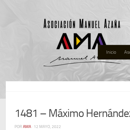
Inicio
As
1481 – Máximo Hernánde
POR
AMA
· 12 MAYO, 2022