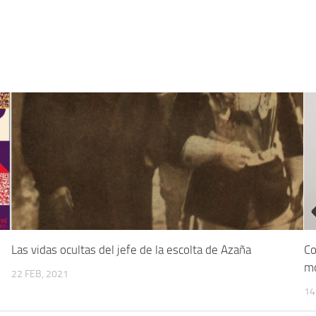
Las vidas ocultas del jefe de la escolta de Azaña
Co
mo
22 FEB, 2021
14