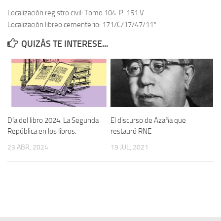
Localización registro civil: Tomo 104. P. 151 V
Contacto
Localización libreo cementerio: 171/C/17/47/11º
Memoria Histórica
QUIZÁS TE INTERESE...
Investigación previa de la represión en Talavera de la Reina (1937-
1947).
Informe Represión en Toledo 1936-1947 | Buscador
Informe de la fosa de abril de 1939 de Tembleque
Enciclopedia Republicana
Día del libro 2024. La Segunda
El discurso de Azaña que
Militantes históricos IR
República en los libros.
restauró RNE
Personajes republicanos
23 ABR, 2024
19 JUL, 2021
Izquierda Republicana. Agrupaciones y Militantes (1934-1939)
Izquierda Republicana. Navarra
Izquierda Republicana. Galicia
Textos esenciales del republicanismo