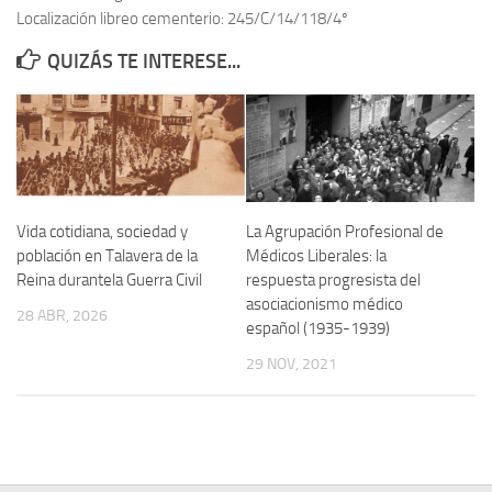
Localización libreo cementerio: 245/C/14/118/4º
Contacto
QUIZÁS TE INTERESE...
Memoria Histórica
Investigación previa de la represión en Talavera de la Reina (1937-
1947).
Informe Represión en Toledo 1936-1947 | Buscador
Informe de la fosa de abril de 1939 de Tembleque
Vida cotidiana, sociedad y
La Agrupación Profesional de
Enciclopedia Republicana
población en Talavera de la
Médicos Liberales: la
Reina durantela Guerra Civil
respuesta progresista del
Militantes históricos IR
asociacionismo médico
28 ABR, 2026
Personajes republicanos
español (1935-1939)
Izquierda Republicana. Agrupaciones y Militantes (1934-1939)
29 NOV, 2021
Izquierda Republicana. Navarra
Izquierda Republicana. Galicia
Textos esenciales del republicanismo