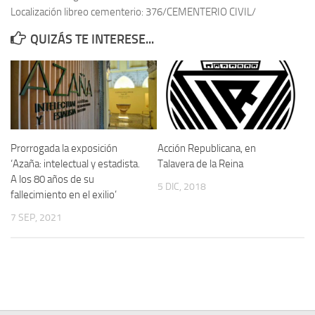
Localización libreo cementerio: 376/CEMENTERIO CIVIL/
Contacto
QUIZÁS TE INTERESE...
Memoria Histórica
Investigación previa de la represión en Talavera de la Reina (1937-
1947).
Informe Represión en Toledo 1936-1947 | Buscador
Informe de la fosa de abril de 1939 de Tembleque
Prorrogada la exposición
Acción Republicana, en
Enciclopedia Republicana
‘Azaña: intelectual y estadista.
Talavera de la Reina
A los 80 años de su
Militantes históricos IR
5 DIC, 2018
fallecimiento en el exilio’
Personajes republicanos
7 SEP, 2021
Izquierda Republicana. Agrupaciones y Militantes (1934-1939)
Izquierda Republicana. Navarra
Izquierda Republicana. Galicia
Textos esenciales del republicanismo