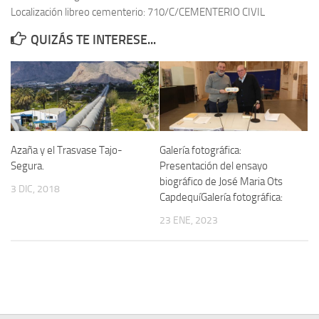
Localización libreo cementerio: 710/C/CEMENTERIO CIVIL
Contacto
QUIZÁS TE INTERESE...
Memoria Histórica
Investigación previa de la represión en Talavera de la Reina (1937-
1947).
Informe Represión en Toledo 1936-1947 | Buscador
Informe de la fosa de abril de 1939 de Tembleque
Azaña y el Trasvase Tajo-
Galería fotográfica:
Enciclopedia Republicana
Segura.
Presentación del ensayo
biográfico de José Maria Ots
Militantes históricos IR
3 DIC, 2018
CapdequíGalería fotográfica:
Personajes republicanos
23 ENE, 2023
Izquierda Republicana. Agrupaciones y Militantes (1934-1939)
Izquierda Republicana. Navarra
Izquierda Republicana. Galicia
Textos esenciales del republicanismo