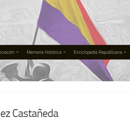
ociación
Memoria Histórica
Enciclopedia Republicana
dez Castañeda