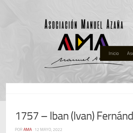
Inicio
As
1757 – Iban (Ivan) Fernán
POR
AMA
· 12 MAYO, 2022