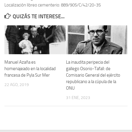
Localización libreo cementerio: 889/905/C/42/20-35
Contacto
QUIZÁS TE INTERESE...
Memoria Histórica
Investigación previa de la represión en Talavera de la Reina (1937-
1947).
Informe Represión en Toledo 1936-1947 | Buscador
Informe de la fosa de abril de 1939 de Tembleque
Manuel Azaña es
La inaudita peripecia del
Enciclopedia Republicana
homenajeado en la localidad
gallego Osorio-Tafall: de
francesa de Pyla Sur Mer
Comisario General del ejército
Militantes históricos IR
republicano a la cúpula de la
22 AGO, 2019
Personajes republicanos
ONU
Izquierda Republicana. Agrupaciones y Militantes (1934-1939)
31 ENE, 2023
Izquierda Republicana. Navarra
Izquierda Republicana. Galicia
Textos esenciales del republicanismo