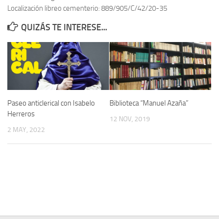
Localización libreo cementerio: 889/905/C/42/20-35
Contacto
QUIZÁS TE INTERESE...
Memoria Histórica
Investigación previa de la represión en Talavera de la Reina (1937-
1947).
Informe Represión en Toledo 1936-1947 | Buscador
Informe de la fosa de abril de 1939 de Tembleque
Paseo anticlerical con Isabelo
Biblioteca “Manuel Azaña”
Enciclopedia Republicana
Herreros
12 NOV, 2019
Militantes históricos IR
2 MAY, 2022
Personajes republicanos
Izquierda Republicana. Agrupaciones y Militantes (1934-1939)
Izquierda Republicana. Navarra
Izquierda Republicana. Galicia
Textos esenciales del republicanismo