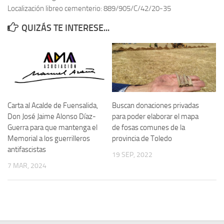
Localización libreo cementerio: 889/905/C/42/20-35
Contacto
QUIZÁS TE INTERESE...
Memoria Histórica
Investigación previa de la represión en Talavera de la Reina (1937-
1947).
Informe Represión en Toledo 1936-1947 | Buscador
Informe de la fosa de abril de 1939 de Tembleque
Carta al Acalde de Fuensalida,
Buscan donaciones privadas
Enciclopedia Republicana
Don José Jaime Alonso Díaz-
para poder elaborar el mapa
Guerra para que mantenga el
de fosas comunes de la
Militantes históricos IR
Memorial a los guerrilleros
provincia de Toledo
Personajes republicanos
antifascistas
19 SEP, 2022
Izquierda Republicana. Agrupaciones y Militantes (1934-1939)
7 MAR, 2024
Izquierda Republicana. Navarra
Izquierda Republicana. Galicia
Textos esenciales del republicanismo