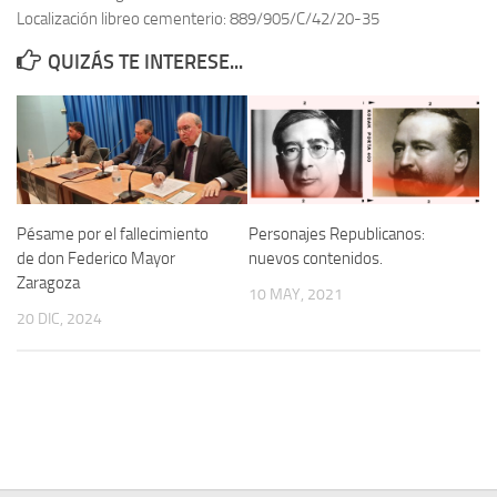
Localización libreo cementerio: 889/905/C/42/20-35
Contacto
QUIZÁS TE INTERESE...
Memoria Histórica
Investigación previa de la represión en Talavera de la Reina (1937-
1947).
Informe Represión en Toledo 1936-1947 | Buscador
Informe de la fosa de abril de 1939 de Tembleque
Pésame por el fallecimiento
Personajes Republicanos:
Enciclopedia Republicana
de don Federico Mayor
nuevos contenidos.
Zaragoza
Militantes históricos IR
10 MAY, 2021
20 DIC, 2024
Personajes republicanos
Izquierda Republicana. Agrupaciones y Militantes (1934-1939)
Izquierda Republicana. Navarra
Izquierda Republicana. Galicia
Textos esenciales del republicanismo