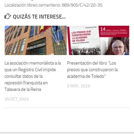
Localización libreo cementerio: 889/905/C/42/20-35
Contacto
QUIZÁS TE INTERESE...
Memoria Histórica
Investigación previa de la represión en Talavera de la Reina (1937-
1947).
Informe Represión en Toledo 1936-1947 | Buscador
Informe de la fosa de abril de 1939 de Tembleque
La asociación memorialista a la
Presentación del libro “Los
Enciclopedia Republicana
que un Registro Civil impide
presos que construyeron la
consultar datos de la
academia de Toledo”
Militantes históricos IR
represión franquista en
5 MAY, 2025
Personajes republicanos
Talavera de la Reina
Izquierda Republicana. Agrupaciones y Militantes (1934-1939)
30 OCT, 2023
Izquierda Republicana. Navarra
Izquierda Republicana. Galicia
Textos esenciales del republicanismo