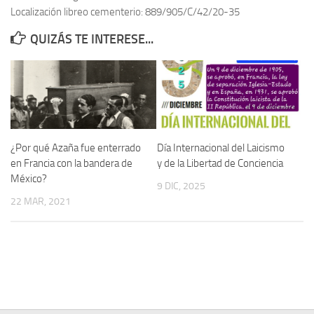
Localización libreo cementerio: 889/905/C/42/20-35
Contacto
QUIZÁS TE INTERESE...
Memoria Histórica
Investigación previa de la represión en Talavera de la Reina (1937-
1947).
Informe Represión en Toledo 1936-1947 | Buscador
Informe de la fosa de abril de 1939 de Tembleque
¿Por qué Azaña fue enterrado
Día Internacional del Laicismo
Enciclopedia Republicana
en Francia con la bandera de
y de la Libertad de Conciencia
México?
Militantes históricos IR
9 DIC, 2025
22 MAR, 2021
Personajes republicanos
Izquierda Republicana. Agrupaciones y Militantes (1934-1939)
Izquierda Republicana. Navarra
Izquierda Republicana. Galicia
Textos esenciales del republicanismo