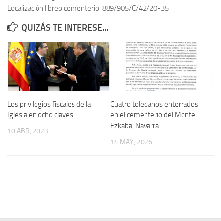
Localización libreo cementerio: 889/905/C/42/20-35
Contacto
QUIZÁS TE INTERESE...
Memoria Histórica
Investigación previa de la represión en Talavera de la Reina (1937-
1947).
Informe Represión en Toledo 1936-1947 | Buscador
Informe de la fosa de abril de 1939 de Tembleque
Los privilegios fiscales de la
Cuatro toledanos enterrados
Enciclopedia Republicana
Iglesia en ocho claves
en el cementerio del Monte
Ezkaba, Navarra
Militantes históricos IR
10 ABR, 2023
14 MAY, 2026
Personajes republicanos
Izquierda Republicana. Agrupaciones y Militantes (1934-1939)
Izquierda Republicana. Navarra
Izquierda Republicana. Galicia
Textos esenciales del republicanismo