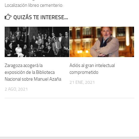
Localización libreo cementerio:
Contacto
QUIZÁS TE INTERESE...
Memoria Histórica
Investigación previa de la represión en Talavera de la Reina (1937-
1947).
Informe Represión en Toledo 1936-1947 | Buscador
Informe de la fosa de abril de 1939 de Tembleque
Zaragoza acogerá la
Adiós al gran intelectual
Enciclopedia Republicana
exposición de la Biblioteca
comprometido
Nacional sobre Manuel Azaña
Militantes históricos IR
21 ENE, 2021
2 AGO, 2021
Personajes republicanos
Izquierda Republicana. Agrupaciones y Militantes (1934-1939)
Izquierda Republicana. Navarra
Izquierda Republicana. Galicia
Textos esenciales del republicanismo