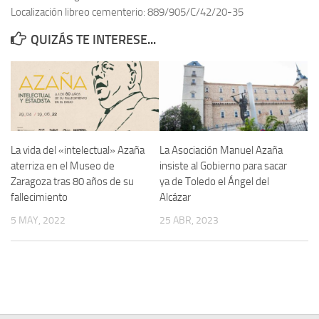
Localización libreo cementerio: 889/905/C/42/20-35
Contacto
QUIZÁS TE INTERESE...
Memoria Histórica
Investigación previa de la represión en Talavera de la Reina (1937-
1947).
Informe Represión en Toledo 1936-1947 | Buscador
Informe de la fosa de abril de 1939 de Tembleque
La vida del «intelectual» Azaña
La Asociación Manuel Azaña
Enciclopedia Republicana
aterriza en el Museo de
insiste al Gobierno para sacar
Zaragoza tras 80 años de su
ya de Toledo el Ángel del
Militantes históricos IR
fallecimiento
Alcázar
Personajes republicanos
5 MAY, 2022
25 ABR, 2023
Izquierda Republicana. Agrupaciones y Militantes (1934-1939)
Izquierda Republicana. Navarra
Izquierda Republicana. Galicia
Textos esenciales del republicanismo