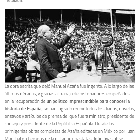
instalada.
Archivo histórico
Archivo
Archivo Documental
Biografía
Cronología fundamental de Manuel Azaña
Artículos sobre Manuel Azaña
Ochenta años sin Manuel Azaña
Bibliografías
La obra escrita que dejó Manuel Azaña fue ingente. A lo largo de las
Biblioteca
últimas décadas, y gracias al trabajo de historiadores empeñados
Catálogo Biblioteca
en la recuperación de
un político imprescindible para conocer la
Catálogo Hemeroteca
historia de España,
se han logrado reunir todos los diarios, novelas,
ensayos y artículos de prensa del que fuera ministro, presidente del
Fondo Mario J. Bonilla
consejo y presidente de la República Española. Desde las
Biblioteca-Novedades
primigenias obras completas de Azaña editadas en México por Juan
Marichal en tiempos de la dictadura, hasta las definitivas obras
Publicaciones destacadas de nuestra hemeroteca