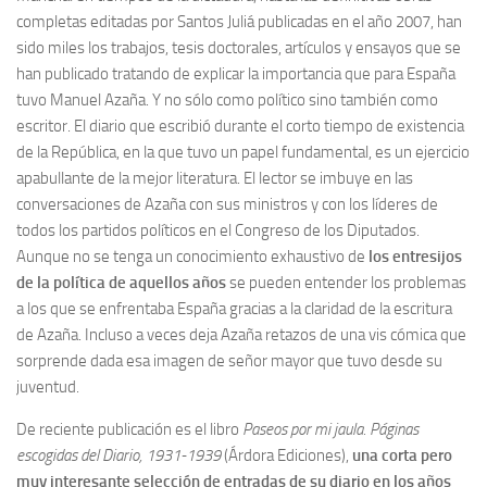
completas editadas por Santos Juliá publicadas en el año 2007, han
Noticias
sido miles los trabajos, tesis doctorales, artículos y ensayos que se
han publicado tratando de explicar la importancia que para España
Tienda
tuvo Manuel Azaña. Y no sólo como político sino también como
escritor. El diario que escribió durante el corto tiempo de existencia
de la República, en la que tuvo un papel fundamental, es un ejercicio
apabullante de la mejor literatura. El lector se imbuye en las
conversaciones de Azaña con sus ministros y con los líderes de
todos los partidos políticos en el Congreso de los Diputados.
Aunque no se tenga un conocimiento exhaustivo de
los entresijos
de la política de aquellos años
se pueden entender los problemas
a los que se enfrentaba España gracias a la claridad de la escritura
de Azaña. Incluso a veces deja Azaña retazos de una vis cómica que
sorprende dada esa imagen de señor mayor que tuvo desde su
juventud.
De reciente publicación es el libro
Paseos por mi jaula. Páginas
escogidas del Diario, 1931-1939
(Árdora Ediciones),
una corta pero
muy interesante selección de entradas de su diario en los años