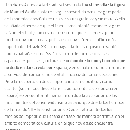
Uno de los éxitos de la dictadura franquista fue
vilipendiar la figura
Contacto
de Manuel Azaña
hasta conseguir convertirlo para una gran parte
de la sociedad española en una caricatura grotesca y siniestra. A ello
Memoria Histórica
se añade el hecho de que el franquismo intentó esconder la gran
Investigación previa de la represión en Talavera de la Reina (1937-
valía intelectual y humana de un escritor que, sin tener a priori
1947).
mucha convicción para la política, se convirtió en el político más
Informe Represión en Toledo 1936-1947 | Buscador
importante del siglo XX. La propaganda del franquismo inventó
burdas patrañas sobre Azaña tratando de minusvalorar las
Informe de la fosa de abril de 1939 de Tembleque
capacidades políticas y culturas de
un hombre bueno y honrado que
Enciclopedia Republicana
no dudó en dar su vida por España
, y en señalarlo como un hombre
al servicio del comunismo de Stalin incapaz de tomar decisiones.
Militantes históricos IR
Pero la recuperación de su importancia como político y como
Personajes republicanos
escritor (sobre todo desde la reinstauración de la democracia en
Izquierda Republicana. Agrupaciones y Militantes (1934-1939)
España) se encuentra íntimamente unido a la explicación de los
movimientos del conservadurismo español que desde los tiempos
Izquierda Republicana. Navarra
de Fernando VII y la constitución de Cádiz trató por todos los
Izquierda Republicana. Galicia
medios de impedir que España entrase, de manera definitiva, en el
Textos esenciales del republicanismo
ámbito democrático y cultural en el que hoy día se encuentra