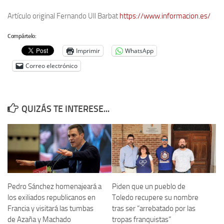
Artículo original Fernando Ull Barbat
https://www.informacion.es/
Compártelo:
Imprimir
WhatsApp
Correo electrónico
QUIZÁS TE INTERESE...
Pedro Sánchez homenajeará a
Piden que un pueblo de
los exiliados republicanos en
Toledo recupere su nombre
Francia y visitará las tumbas
tras ser “arrebatado por las
de Azaña y Machado
tropas franquistas”