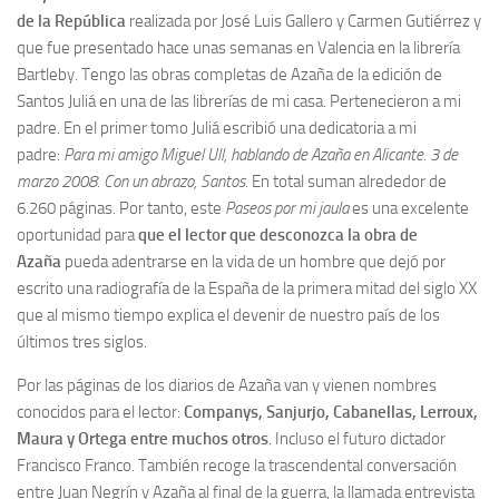
de la República
realizada por José Luis Gallero y Carmen Gutiérrez y
que fue presentado hace unas semanas en Valencia en la librería
Bartleby. Tengo las obras completas de Azaña de la edición de
Santos Juliá en una de las librerías de mi casa. Pertenecieron a mi
padre. En el primer tomo Juliá escribió una dedicatoria a mi
padre:
Para mi amigo Miguel Ull, hablando de Azaña en Alicante. 3 de
marzo 2008. Con un abrazo, Santos.
En total suman alrededor de
6.260 páginas. Por tanto, este
Paseos por mi jaula
es una excelente
oportunidad para
que el lector que desconozca la obra de
Azaña
pueda adentrarse en la vida de un hombre que dejó por
escrito una radiografía de la España de la primera mitad del siglo XX
que al mismo tiempo explica el devenir de nuestro país de los
últimos tres siglos.
Por las páginas de los diarios de Azaña van y vienen nombres
conocidos para el lector:
Companys, Sanjurjo, Cabanellas, Lerroux,
Maura y Ortega entre muchos otros
. Incluso el futuro dictador
Francisco Franco. También recoge la trascendental conversación
entre Juan Negrín y Azaña al final de la guerra, la llamada entrevista