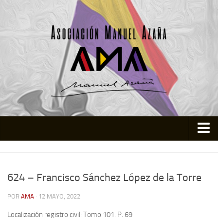
Inicio
Asociación
624 – Francisco Sánchez López de la Torre
Quienes somos
POR
AMA
· 12 MAYO, 2022
Actividades
Localización registro civil: Tomo 101. P. 69
Colabora