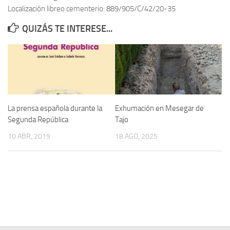
Localización libreo cementerio: 889/905/C/42/20-35
Contacto
QUIZÁS TE INTERESE...
Memoria Histórica
Investigación previa de la represión en Talavera de la Reina (1937-
1947).
Informe Represión en Toledo 1936-1947 | Buscador
Informe de la fosa de abril de 1939 de Tembleque
La prensa española durante la
Exhumación en Mesegar de
Enciclopedia Republicana
Segunda República
Tajo
Militantes históricos IR
10 ABR, 2019
18 AGO, 2025
Personajes republicanos
Izquierda Republicana. Agrupaciones y Militantes (1934-1939)
Izquierda Republicana. Navarra
Izquierda Republicana. Galicia
Textos esenciales del republicanismo