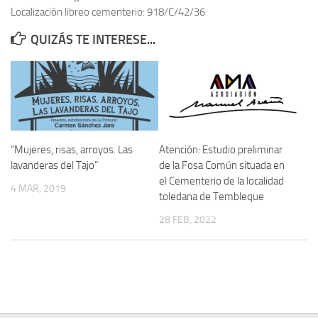
Localización libreo cementerio: 918/C/42/36
Contacto
QUIZÁS TE INTERESE...
Memoria Histórica
Investigación previa de la represión en Talavera de la Reina (1937-
1947).
Informe Represión en Toledo 1936-1947 | Buscador
Informe de la fosa de abril de 1939 de Tembleque
“Mujeres, risas, arroyos. Las
Atención: Estudio preliminar
Enciclopedia Republicana
lavanderas del Tajo”
de la Fosa Común situada en
el Cementerio de la localidad
Militantes históricos IR
4 MAR, 2019
toledana de Tembleque
Personajes republicanos
28 FEB, 2022
Izquierda Republicana. Agrupaciones y Militantes (1934-1939)
Izquierda Republicana. Navarra
Izquierda Republicana. Galicia
Textos esenciales del republicanismo