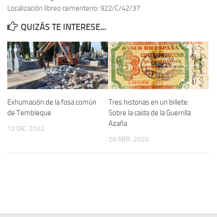
Localización libreo cementerio: 922/C/42/37
Contacto
QUIZÁS TE INTERESE...
Memoria Histórica
Investigación previa de la represión en Talavera de la Reina (1937-
1947).
Informe Represión en Toledo 1936-1947 | Buscador
Informe de la fosa de abril de 1939 de Tembleque
Exhumación de la fosa común
Tres historias en un billete:
Enciclopedia Republicana
de Tembleque
Sobre la caída de la Guerrilla
Azaña
Militantes históricos IR
12 DIC, 2022
20 ABR, 2020
Personajes republicanos
Izquierda Republicana. Agrupaciones y Militantes (1934-1939)
Izquierda Republicana. Navarra
Izquierda Republicana. Galicia
Textos esenciales del republicanismo