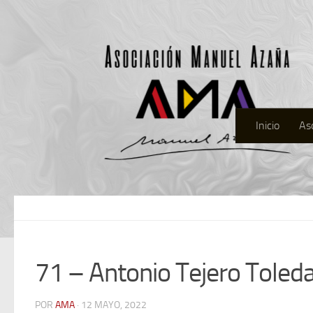
Inicio
As
71 – Antonio Tejero Toled
POR
AMA
· 12 MAYO, 2022