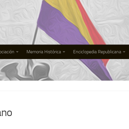
ociación
Memoria Histórica
Enciclopedia Republicana
ano