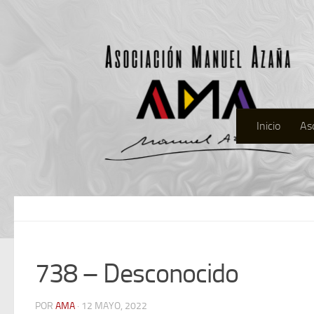
Inicio
As
738 – Desconocido
POR
AMA
· 12 MAYO, 2022