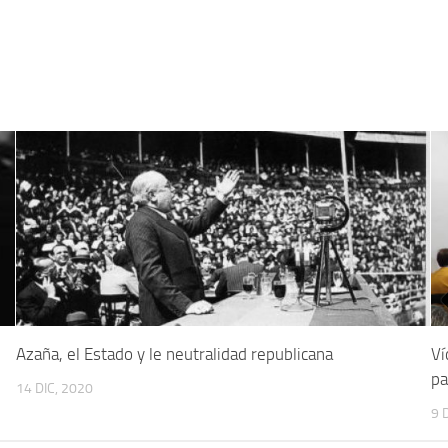
Azaña, el Estado y le neutralidad republicana
Ví
pa
14 DIC, 2020
9 