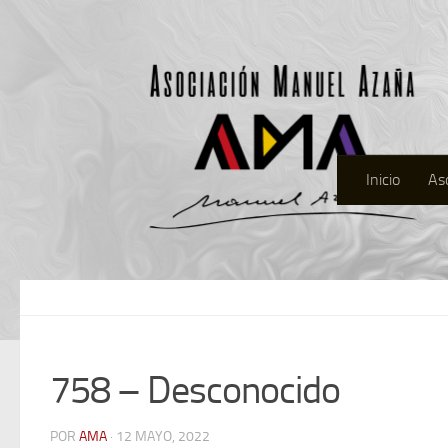
Inicio
As
758 – Desconocido
POR
AMA
· 12 MAYO, 2022