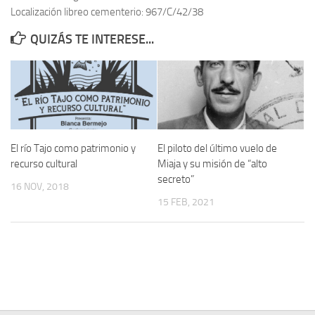
Localización libreo cementerio: 967/C/42/38
Contacto
QUIZÁS TE INTERESE...
Memoria Histórica
Investigación previa de la represión en Talavera de la Reina (1937-
1947).
Informe Represión en Toledo 1936-1947 | Buscador
Informe de la fosa de abril de 1939 de Tembleque
El río Tajo como patrimonio y
El piloto del último vuelo de
Enciclopedia Republicana
recurso cultural
Miaja y su misión de “alto
secreto”
Militantes históricos IR
16 NOV, 2018
15 FEB, 2021
Personajes republicanos
Izquierda Republicana. Agrupaciones y Militantes (1934-1939)
Izquierda Republicana. Navarra
Izquierda Republicana. Galicia
Textos esenciales del republicanismo