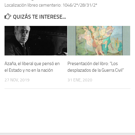
Localización libreo cementerio: 1046/2ª/28/31/2º
Contacto
QUIZÁS TE INTERESE...
Memoria Histórica
Investigación previa de la represión en Talavera de la Reina (1937-
1947).
Informe Represión en Toledo 1936-1947 | Buscador
Informe de la fosa de abril de 1939 de Tembleque
Azaña, el liberal que pensó en
Presentación del libro: “Los
Enciclopedia Republicana
el Estado y no en la nación
desplazados de la Guerra Civil”
Militantes históricos IR
27 NOV, 2019
31 ENE, 2020
Personajes republicanos
Izquierda Republicana. Agrupaciones y Militantes (1934-1939)
Izquierda Republicana. Navarra
Izquierda Republicana. Galicia
Textos esenciales del republicanismo