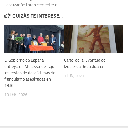
Localización libreo cementerio:
Contacto
QUIZÁS TE INTERESE...
Memoria Histórica
Investigación previa de la represión en Talavera de la Reina (1937-
1947).
Informe Represión en Toledo 1936-1947 | Buscador
Informe de la fosa de abril de 1939 de Tembleque
El Gobierno de España
Cartel de la Juventud de
Enciclopedia Republicana
entrega en Mesegar de Tajo
Izquierda Republicana
los restos de dos víctimas del
Militantes históricos IR
1 JUN, 2021
franquismo asesinadas en
Personajes republicanos
1936
Izquierda Republicana. Agrupaciones y Militantes (1934-1939)
18 FEB, 2026
Izquierda Republicana. Navarra
Izquierda Republicana. Galicia
Textos esenciales del republicanismo