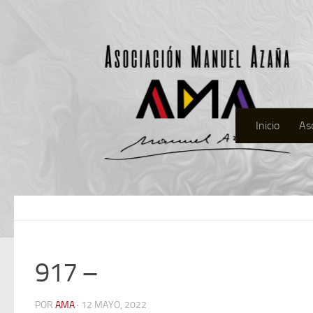
Inicio
As
917 –
POR
AMA
· 12 MAYO, 2022