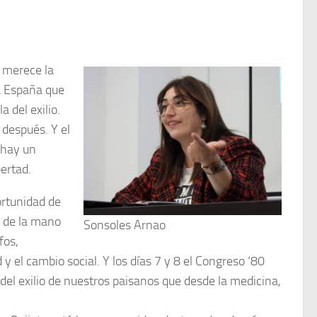
, merece la
a España que
a del exilio.
o después. Y el
, hay un
bertad.
ortunidad de
e de la mano
Sonsoles Arnao
fos,
y el cambio social. Y los días 7 y 8 el Congreso ‘80
el exilio de nuestros paisanos que desde la medicina,