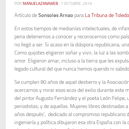
POR
MANUELAZANAWEB
· 7 OCTUBRE, 2019
Artículo de
Sonsoles Arnao
para
La Tribuna de Toledo
En estos tiempos de medianías intelectuales, de infam
pena detenernos a conocer y reconocernos como país
no llegó a ser. Si acaso en la diáspora republicana, una
Como quijotes eligieron soñar y vivir, la luz a las somb
amor. Eligieron amar, incluso a la tierra que les expul
legado cultural del que nunca hemos querido ni sabido 
Se cumplen 80 años de aquel destierro y la Asociació
acercarnos y mirar esos ecos del exilio durante este m
del pintor Augusto Fernández y el poeta León Felipe, un
periodistas, y de aquellas. Mujeres libres destinadas 
años después’, dedicado al compromiso republicano de
ingeniería y política dibujaron esa otra España con l