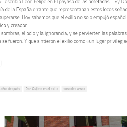
…»- escribió León Felipe en El payaso de las bofetadas – «y
oría de la España errante que representaban estos locos soña
uperarse. Hoy sabemos que el exilio no solo empujó españoles 
ico y creador.
sombras, el odio y la ignorancia, y se pervierten las palabra
 fueron. Y que sintieron el exilio como «un lugar privilegiad
a años después
Don Quijote en el exilio
sonsoles arnao