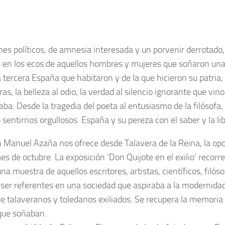
es políticos, de amnesia interesada y un porvenir derrotado
 en los ecos de aquellos hombres y mujeres que soñaron un
 tercera España que habitaron y de la que hicieron su patria, l
ras, la belleza al odio, la verdad al silencio ignorante que vin
saba. Desde la tragedia del poeta al entusiasmo de la filósofa
sentirnos orgullosos. España y su pereza con el saber y la li
n Manuel Azaña nos ofrece desde Talavera de la Reina, la op
es de octubre. La exposición ‘Don Quijote en el exilio’ recorr
a muestra de aquellos escritores, artistas, científicos, filóso
a ser referentes en una sociedad que aspiraba a la modernidad 
 talaveranos y toledanos exiliados. Se recupera la memoria d
a que soñaban.